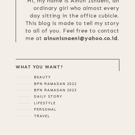
Hi, my name is Ainun Isnaeni, an
ordinary girl who almost every
day sitting in the office cubicle.
This blog is made to tell my story
to all of you. Feel free to contact
me at
ainunisnaeni@yahoo.co.id
.
WHAT YOU WANT?
BEAUTY
BPN RAMADAN 2022
BPN RAMADAN 2023
DAILY STORY
LIFESTYLE
PERSONAL
TRAVEL