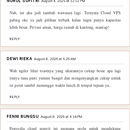
NURUL SUFITRI
August 4, 2025 at 12:12 PM
Nah, ini aku jadi tambah wawasan lagi. Ternyata Cloud VPS
paling oke ya jadi pilihan terbaik kalau ingin punya kapasitas
lebih besar. Privasi aman, harga ramah di kantong, mantap!
REPLY
DEWI RIEKA
August 8, 2025 at 5:25 AM
Wah ngiler lihat toastnya yang ukurannya cukup besar apa lagi
isinya tuna pasti yummi banget dan mengenyangkan cukup untuk
isi perut sambil menunggu waktu lunch di tempat tujuan ya..
REPLY
FENNI BUNGSU
August 8, 2025 at 4:16 PM
Penyedia cloud seperti ini memang perlu untuk mendukung