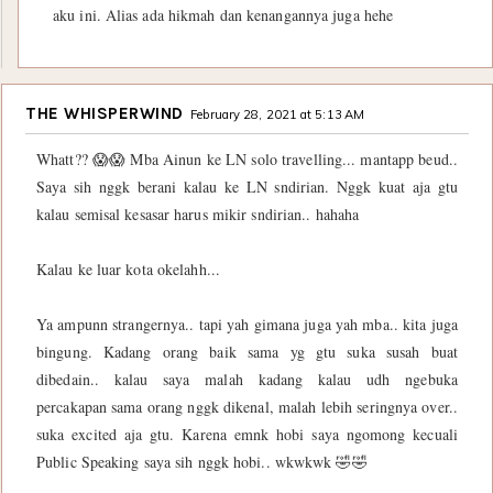
aku ini. Alias ada hikmah dan kenangannya juga hehe
THE WHISPERWIND
February 28, 2021 at 5:13 AM
Whatt?? 😱😱 Mba Ainun ke LN solo travelling... mantapp beud..
Saya sih nggk berani kalau ke LN sndirian. Nggk kuat aja gtu
kalau semisal kesasar harus mikir sndirian.. hahaha
Kalau ke luar kota okelahh...
Ya ampunn strangernya.. tapi yah gimana juga yah mba.. kita juga
bingung. Kadang orang baik sama yg gtu suka susah buat
dibedain.. kalau saya malah kadang kalau udh ngebuka
percakapan sama orang nggk dikenal, malah lebih seringnya over..
suka excited aja gtu. Karena emnk hobi saya ngomong kecuali
Public Speaking saya sih nggk hobi.. wkwkwk 🤣🤣