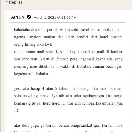
Replies
AINUN
March 1, 2021 at 11:03 PM
hahahaha aku dulu pernah waktu solo travel ke Lombok, malah
ngemall malem malem dan jalan sendiri dari hotel macam
orang hilang wkwkwk
muter muter mall sendiri, sama kayak pergi ke mall di Jember
sini sendirian, kalau di Jember pergi ngemall karna ada yang
memang mau dibeli, lahh waktu di Lombok cuman buat ngisi
kegabutan hahahaha
yess aku harap 4 atau 5 tahun mendatang, aku masih demen
solo traveling mbak. Iya nih aku suka ngebayangin kita pergi
kemana gitu ya, hore hore,,,,, ntar ahh semoga kesampaian yaa
:D
aku dulu juga ga berani berani banget,nekat aja. Pernah naik