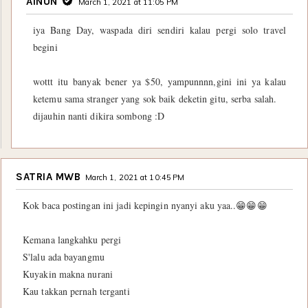
AINUN
March 1, 2021 at 11:05 PM
iya Bang Day, waspada diri sendiri kalau pergi solo travel
begini
wottt itu banyak bener ya $50, yampunnnn,gini ini ya kalau
ketemu sama stranger yang sok baik deketin gitu, serba salah.
dijauhin nanti dikira sombong :D
SATRIA MWB
March 1, 2021 at 10:45 PM
Kok baca postingan ini jadi kepingin nyanyi aku yaa..😁😁😁
Kemana langkahku pergi
S'lalu ada bayangmu
Kuyakin makna nurani
Kau takkan pernah terganti