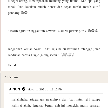
dinegri orang, Kewaspadaan memang yang utama. Dan apa yang
mbak Isna lakukan sudah benar dan tepat meski masih curi2
pandang.😁😁
"Masih ngikutin nggak tuh cowok", Sambil plarak-plirik.😁😁😁
Jangankan keluar Negri...Aku saja kalau kerumah tetangga jalan
sendirian berasa Dag-dig-dug seerrr!..🤣🤣🤣🤣
REPLY
Replies
AINUN
March 1, 2021 at 11:12 PM
hahahahaha astaganaga nyanyinya dari bait satu, reff sampe
kalimat akhir, lengkap bener. ehh ini mungkin masih separuh