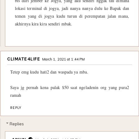
bis dari jember ke Jogya, yang aku sendiri nggak tau dimana
lokasi terminal di jogya, jadi nanya nanya dulu ke Bapak dan
temen yang di jogya kudu turun di perempatan jalan mana,
akhirnya kira kira sendiri mbak.
CLIMATE4LIFE
March 1, 2021 at 1:44 PM
Tetep emg kudu hati2 dan waspada ya mba.
Saya jg pernah kena palak $50 saat ngeladenin org yang pura2
ramah
REPLY
Replies