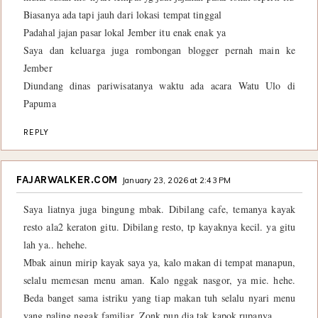
Biasanya ada tapi jauh dari lokasi tempat tinggal
Padahal jajan pasar lokal Jember itu enak enak ya
Saya dan keluarga juga rombongan blogger pernah main ke
Jember
Diundang dinas pariwisatanya waktu ada acara Watu Ulo di
Papuma
REPLY
FAJARWALKER.COM
January 23, 2026 at 2:43 PM
Saya liatnya juga bingung mbak. Dibilang cafe, temanya kayak
resto ala2 keraton gitu. Dibilang resto, tp kayaknya kecil. ya gitu
lah ya.. hehehe.
Mbak ainun mirip kayak saya ya, kalo makan di tempat manapun,
selalu memesan menu aman. Kalo nggak nasgor, ya mie. hehe.
Beda banget sama istriku yang tiap makan tuh selalu nyari menu
yang paling nggak familiar. Zonk pun dia tak kapok rupanya.