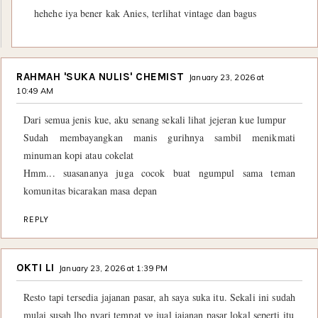
hehehe iya bener kak Anies, terlihat vintage dan bagus
RAHMAH 'SUKA NULIS' CHEMIST
January 23, 2026 at
10:49 AM
Dari semua jenis kue, aku senang sekali lihat jejeran kue lumpur
Sudah membayangkan manis gurihnya sambil menikmati
minuman kopi atau cokelat
Hmm... suasananya juga cocok buat ngumpul sama teman
komunitas bicarakan masa depan
REPLY
OKTI LI
January 23, 2026 at 1:39 PM
Resto tapi tersedia jajanan pasar, ah saya suka itu. Sekali ini sudah
mulai susah lho nyari tempat yg jual jajanan pasar lokal seperti itu