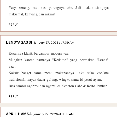
Yeay, seneng, rasa nasi gorengnya oke. Jadi makan siangnya
maksimal, kenyang dan nikmat.
REPLY
LENDYAGASSI
January 27, 2026 at 7:39 AM
Kesannya klasik bercampur modern yaa..
Mungkin karena namanya "Kedaton" yang bermakna "Istana"
yaa..
Naksir banget sama menu makanannya.. aku suka kue-kue
tradisional.. kayak dadar gulung, wingko sama isi perut ayam.
Bisa sambil ngobrol dan ngemil di Kedaton Cafe & Resto Jember.
REPLY
APRIL HAMSA
January 27, 2026 at 8:08 AM