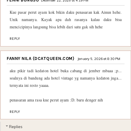
December 22, 2025 at 4:19 PM
Kue pasar perut ayam kok bikin daku penasaran kak Ainun hehe.
Unik namanya. Kayak apa dah rasanya kalau daku bisa
mencicipinya langsung bisa lebih dari satu gak sih hehe
REPLY
FANNY NILA (DCATQUEEN.COM)
January 5, 2026 at 8:30 PM
aku pikir tadi kedaton hotel buka cabang di jember mbaaa ;p...
soalnya di bandung ada hotel vintage yg namanya kedaton juga...
ternyata ini resto yaaaa.
penasaran ama rasa kue perut ayam :D. baru denger nih
REPLY
Replies