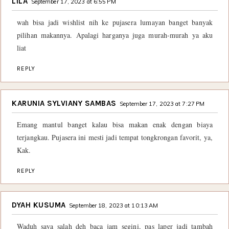
LILA
September 17, 2023 at 6:55 PM
wah bisa jadi wishlist nih ke pujasera lumayan banget banyak
pilihan makannya. Apalagi harganya juga murah-murah ya aku
liat
REPLY
KARUNIA SYLVIANY SAMBAS
September 17, 2023 at 7:27 PM
Emang mantul banget kalau bisa makan enak dengan biaya
terjangkau. Pujasera ini mesti jadi tempat tongkrongan favorit, ya,
Kak.
REPLY
DYAH KUSUMA
September 18, 2023 at 10:13 AM
Waduh saya salah deh baca jam segini, pas laper jadi tambah