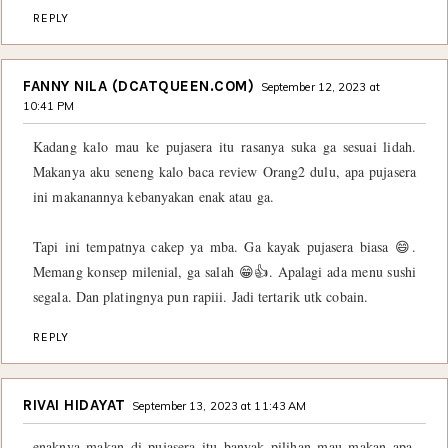
REPLY
FANNY NILA (DCATQUEEN.COM)
September 12, 2023 at
10:41 PM
Kadang kalo mau ke pujasera itu rasanya suka ga sesuai lidah.
Makanya aku seneng kalo baca review Orang2 dulu, apa pujasera
ini makanannya kebanyakan enak atau ga.
Tapi ini tempatnya cakep ya mba. Ga kayak pujasera biasa 😄.
Memang konsep milenial, ga salah 😁👍. Apalagi ada menu sushi
segala. Dan platingnya pun rapiii. Jadi tertarik utk cobain.
REPLY
RIVAI HIDAYAT
September 13, 2023 at 11:43 AM
enaknya makan di pujasera itu banyak pilihan mau makan apa.