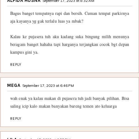
ALFIDA HUSNA
September 17, 2023 at 8:32 AM
Bagus banget tempatnya rapi dan bersih. Cuman tempat parkirnya
aja kayanya yg gak terlalu luas ya mbak?
Kalau ke pujasera tuh aku kadang suka bingung milih menunya
beragam banget hahaha tapi harganya terjangkau cocok bgt depan
kampus gini ya.
REPLY
MEGA
September 17, 2023 at 6:46 PM
wah enak ya kalau makan di pujasera tuh jadi banyak pilihan. Bisa
saling icip kalo makan banyakan bareng temen ato keluarga
REPLY