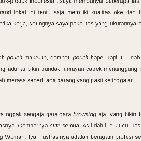
oduk-produk Indonesia”, saya mempunyai beberapa tas b
Brand lokal ini tentu saja memiliki kualitas oke dan 
tika kerja, seringnya saya pakai tas yang ukurannya 
lah
pouch
make-up, dompet,
pouch
hape. Tapi itu udah
ng aduhai bikin pundak lumayan capek menanggung ber
dah merasa seperti ada barang yang pasti ketinggalan.
ara nggak sengaja gara-gara
browsing
aja, yang bikin 
 tasnya. Gambarnya
cute
semua. Asli dah lucu-lucu. Ta
g Woman. Iya, ilustrasinya adalah beragam profesi se