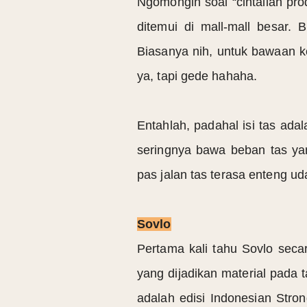
Ngomongin soal “cintailah pr
ditemui di mall-mall besar. 
Biasanya nih, untuk bawaan ke
ya, tapi gede hahaha.
Entahlah, padahal isi tas ada
seringnya bawa beban tas ya
pas jalan tas terasa enteng u
Sovlo
Pertama kali tahu Sovlo sec
yang dijadikan material pada
adalah edisi Indonesian Stron