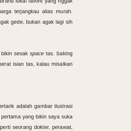
rand lokal favorit yang nggak
harga terjangkau alias murah.
agak gede, bukan agak lagi sih
 bikin sesak
space
tas. Saking
at isian tas, kalau misalkan
tertarik adalah gambar ilustrasi
s pertama yang bikin saya suka
perti seorang dokter, perawat,