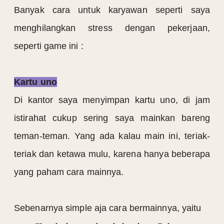
Banyak cara untuk karyawan seperti saya
menghilangkan stress dengan pekerjaan,
seperti game ini :
Kartu uno
Di kantor saya menyimpan kartu uno, di jam
istirahat cukup sering saya mainkan bareng
teman-teman. Yang ada kalau main ini, teriak-
teriak dan ketawa mulu, karena hanya beberapa
yang paham cara mainnya.
Sebenarnya simple aja cara bermainnya, yaitu