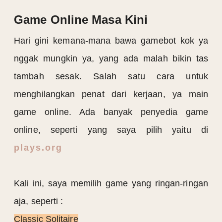
Game Online Masa Kini
Hari gini kemana-mana bawa gamebot kok ya
nggak mungkin ya, yang ada malah bikin tas
tambah sesak. Salah satu cara untuk
menghilangkan penat dari kerjaan, ya main
game online. Ada banyak penyedia game
online, seperti yang saya pilih yaitu di
plays.org
Kali ini, saya memilih game yang ringan-ringan
aja, seperti :
Classic Solitaire