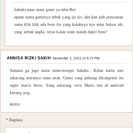
hahaha puas main game ya mba Rey
apaan nama gamenya mbak yang ijo ijo, aku kan jadi penasaran
sama klik klik ada bom itu yang kotaknya nya mini bukan sih,
yang nebak angka, terus kalau zonk malah dapet bom?
ANNISA RIZKI SAKIH
November 2, 2021 at 9:27 PM
Samaaa ga jago main minesweeper hahaha.. Kalau kartu uno
sekarang mainnya sama anak. Game yang palinng dikangenin itu
super mario bross. Yang sekarang versi Mario run di android
kurang sreg.
REPLY
Replies