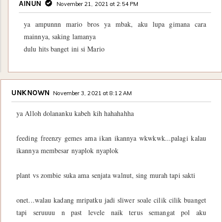
AINUN
November 21, 2021 at 2:54 PM
ya ampunnn mario bros ya mbak, aku lupa gimana cara
mainnya, saking lamanya
dulu hits banget ini si Mario
UNKNOWN
November 3, 2021 at 8:12 AM
ya Alloh dolananku kabeh kih hahahahha
feeding freenzy gemes ama ikan ikannya wkwkwk...palagi kalau
ikannya membesar nyaplok nyaplok
plant vs zombie suka ama senjata walnut, sing murah tapi sakti
onet...walau kadang mripatku jadi sliwer soale cilik cilik buanget
tapi seruuuu n past levele naik terus semangat pol aku