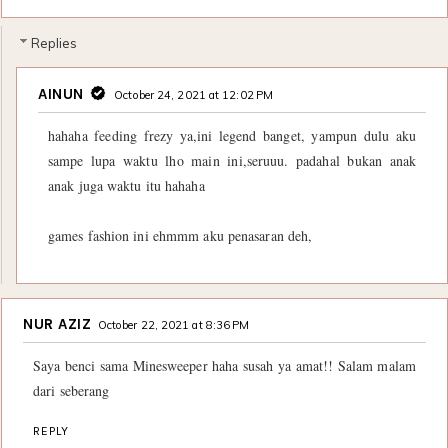
Replies
AINUN
October 24, 2021 at 12:02 PM
hahaha feeding frezy ya,ini legend banget, yampun dulu aku
sampe lupa waktu lho main ini,seruuu. padahal bukan anak
anak juga waktu itu hahaha
games fashion ini ehmmm aku penasaran deh,
NUR AZIZ
October 22, 2021 at 8:36 PM
Saya benci sama Minesweeper haha susah ya amat!! Salam malam
dari seberang
REPLY