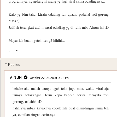
programnya, ngundang si mang yg lagi viral sama odadingnya...
Kalo yg blm tahu, kirain odading tuh apaan, padahal roti goreng
biasa :)
Jadilah terangkat asal muasal odading yg di tulis mba Ainun ini :D
Mayanlah buat ngeteh iseng2 hihihi...
REPLY
Replies
AINUN
October 22, 2020 at 9:28 PM
hehehe aku malah taunya agak telat juga mba, waktu viral aja
taunya belakangan. terus kepo kepoin berita, ternyata roti
goreng, oalahhh :D
nahh iya mbak kayaknya cocok nih buat disandingin sama teh
ya, cemilan ringan ceritanya