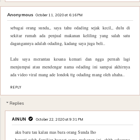
Anonymous
October 11, 2020 at 6:16 PM
sebagai orang sunda,, saya tahu odading sejak kecil,, dulu di
sekitar rumah ada penjual makanan keliling yang salah satu
dagangannya adalah odading, kadang saya juga beli..
Lalu saya merantau kesana kemari dan ngga pernah lagi
menjumpai atau mendengar nama odading ini sampai akhirnya
ada video viral mang ade londok ttg odading mang oleh ahaha..
REPLY
Replies
AINUN
October 22, 2020 at 9:31 PM
aku baru tau kalau mas bara orang Sunda lho
berarti udah familiar banget sama makanan ini, ehhh sekarang