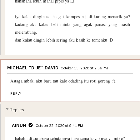
hahahaha lebih mahal pipis ya Li
iya kalau dingin udah agak kempesan jadi kurang menarik ya?
kadang aku kalau beli minta yang agak panas, yang masih
melembung.
dan kalau dingin lebih sering aku kasih ke temenku :D
MICHAEL "DIJE" DAVID
October 13, 2020 at 2:56 PM
Astaga mbak, aku baru tau kalo odading itu roti goreng :').
REPLY
Replies
AINUN
October 22, 2020 at 9:41 PM
hahaha di surabaya sebutannya juga sama kayaknya ya mike?