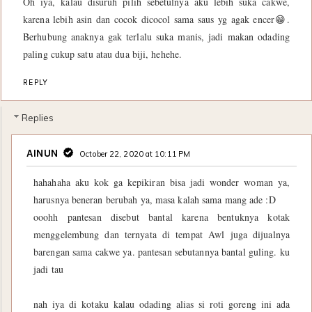
Oh iya, kalau disuruh pilih sebetulnya aku lebih suka cakwe,
karena lebih asin dan cocok dicocol sama saus yg agak encer😁.
Berhubung anaknya gak terlalu suka manis, jadi makan odading
paling cukup satu atau dua biji, hehehe.
REPLY
Replies
AINUN
October 22, 2020 at 10:11 PM
hahahaha aku kok ga kepikiran bisa jadi wonder woman ya,
harusnya beneran berubah ya, masa kalah sama mang ade :D
ooohh pantesan disebut bantal karena bentuknya kotak
menggelembung dan ternyata di tempat Awl juga dijualnya
barengan sama cakwe ya. pantesan sebutannya bantal guling. ku
jadi tau
nah iya di kotaku kalau odading alias si roti goreng ini ada