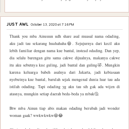
JUST AWL
October 13, 2020 at 7:16 PM
Thank you mba Ainuuun udh share asal muasal nama odading,
aku jadi tau sekarang huahahaha😆. Sejujurnya dari kecil aku
lebih familiar dengan nama kue bantal, instead odading. Dan yep,
dia selalu barengan gitu sama cakwe dijualnya, makanya cakwe
itu aku sebutnya kue guling, jadi bantal dan guling🤣. Mungkin
karena keluarga babeh asalnya dari Jakarta, jadi kebiasaan
nyebutnya kue bantal, barulah sejak mengenal dunia luar tau ada
istilah odading. Tapi odading yg aku tau sih gak ada wijen di
atasnya, mungkin setiap daerah beda-beda ya mbak🤔
Btw mba Ainun tiap abis makan odading berubah jadi wonder
woman gaak? wwkwkwkw😆😂