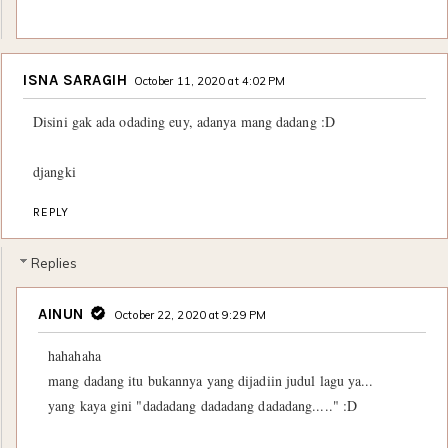
ISNA SARAGIH
October 11, 2020 at 4:02 PM
Disini gak ada odading euy, adanya mang dadang :D
djangki
REPLY
Replies
AINUN
October 22, 2020 at 9:29 PM
hahahaha
mang dadang itu bukannya yang dijadiin judul lagu ya...
yang kaya gini "dadadang dadadang dadadang....." :D