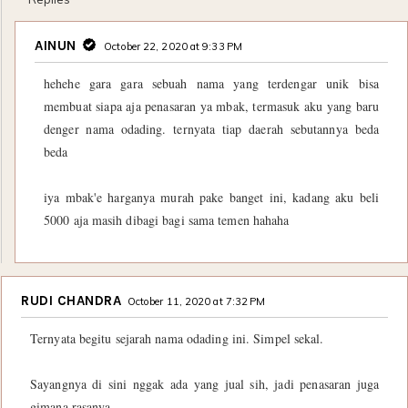
AINUN
October 22, 2020 at 9:33 PM
hehehe gara gara sebuah nama yang terdengar unik bisa
membuat siapa aja penasaran ya mbak, termasuk aku yang baru
denger nama odading. ternyata tiap daerah sebutannya beda
beda
iya mbak'e harganya murah pake banget ini, kadang aku beli
5000 aja masih dibagi bagi sama temen hahaha
RUDI CHANDRA
October 11, 2020 at 7:32 PM
Ternyata begitu sejarah nama odading ini. Simpel sekal.
Sayangnya di sini nggak ada yang jual sih, jadi penasaran juga
gimana rasanya.