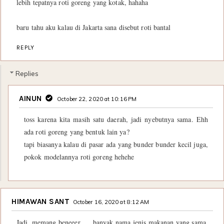
lebih tepatnya roti goreng yang kotak, hahaha
baru tahu aku kalau di Jakarta sana disebut roti bantal
REPLY
Replies
AINUN
October 22, 2020 at 10:16 PM
toss karena kita masih satu daerah, jadi nyebutnya sama. Ehh
ada roti goreng yang bentuk lain ya?
tapi biasanya kalau di pasar ada yang bunder bunder kecil juga,
pokok modelannya roti goreng hehehe
HIMAWAN SANT
October 16, 2020 at 8:12 AM
Jadi, memang beneeer ..., banyak nama jenis makanan yang sama,