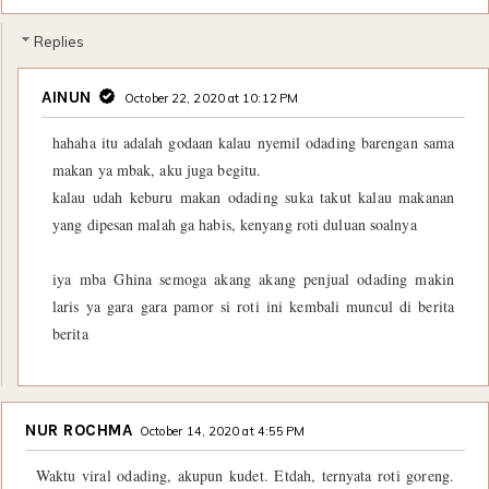
Replies
AINUN
October 22, 2020 at 10:12 PM
hahaha itu adalah godaan kalau nyemil odading barengan sama
makan ya mbak, aku juga begitu.
kalau udah keburu makan odading suka takut kalau makanan
yang dipesan malah ga habis, kenyang roti duluan soalnya
iya mba Ghina semoga akang akang penjual odading makin
laris ya gara gara pamor si roti ini kembali muncul di berita
berita
NUR ROCHMA
October 14, 2020 at 4:55 PM
Waktu viral odading, akupun kudet. Etdah, ternyata roti goreng.