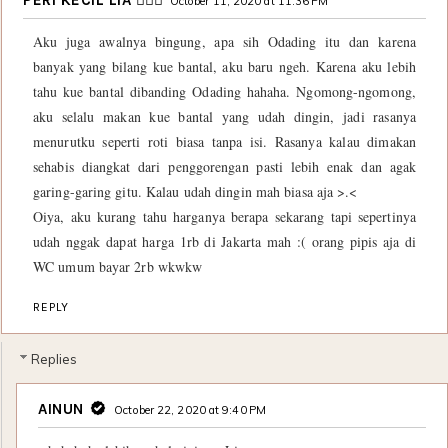
PERI KECIL LIA 🧚🏻‍♀️
October 11, 2020 at 11:36 PM
Aku juga awalnya bingung, apa sih Odading itu dan karena
banyak yang bilang kue bantal, aku baru ngeh. Karena aku lebih
tahu kue bantal dibanding Odading hahaha. Ngomong-ngomong,
aku selalu makan kue bantal yang udah dingin, jadi rasanya
menurutku seperti roti biasa tanpa isi. Rasanya kalau dimakan
sehabis diangkat dari penggorengan pasti lebih enak dan agak
garing-garing gitu. Kalau udah dingin mah biasa aja >.<
Oiya, aku kurang tahu harganya berapa sekarang tapi sepertinya
udah nggak dapat harga 1rb di Jakarta mah :( orang pipis aja di
WC umum bayar 2rb wkwkw
REPLY
Replies
AINUN
October 22, 2020 at 9:40 PM