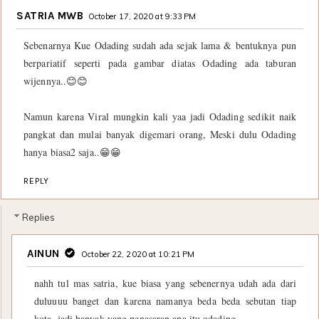
SATRIA MWB
October 17, 2020 at 9:33 PM
Sebenarnya Kue Odading sudah ada sejak lama & bentuknya pun
berpariatif seperti pada gambar diatas Odading ada taburan
wijennya..😊😊
Namun karena Viral mungkin kali yaa jadi Odading sedikit naik
pangkat dan mulai banyak digemari orang, Meski dulu Odading
hanya biasa2 saja..😁😁
REPLY
Replies
AINUN
October 22, 2020 at 10:21 PM
nahh tul mas satria, kue biasa yang sebenernya udah ada dari
duluuuu banget dan karena namanya beda beda sebutan tiap
kota, jadi banyak yang penasaran apa itu odading