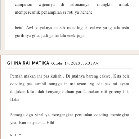
campuran wijennya di adonannya, mungkin untuk
mempercantik penampilan si roti ya hehehe
betul Awl kayaknya masih mending si cakwe yang ada asin
gurihnya gitu, jadi ga terlalu enek juga
GHINA RAHMATIKA
October 14, 2020 at 5:33 AM
Pernah makan ini pas kuliah . Di jualnya bareng cakwe. Kita beli
odading pas sambil nunggu in mi ayam, yg ada pas mi ayam
diajukan kita udah kenyang duluan gara2 makan roti goreng ini.
Haha
Semoga dgn viral ya mengangkat penjualan odading meningkat
yaa. Kan mayaaan.. Hihi
REPLY