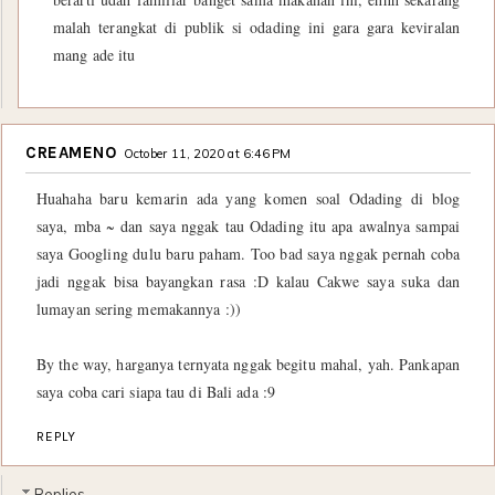
malah terangkat di publik si odading ini gara gara keviralan
mang ade itu
CREAMENO
October 11, 2020 at 6:46 PM
Huahaha baru kemarin ada yang komen soal Odading di blog
saya, mba ~ dan saya nggak tau Odading itu apa awalnya sampai
saya Googling dulu baru paham. Too bad saya nggak pernah coba
jadi nggak bisa bayangkan rasa :D kalau Cakwe saya suka dan
lumayan sering memakannya :))
By the way, harganya ternyata nggak begitu mahal, yah. Pankapan
saya coba cari siapa tau di Bali ada :9
REPLY
Replies