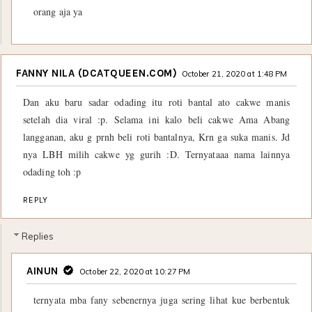
orang aja ya
FANNY NILA (DCATQUEEN.COM)
October 21, 2020 at 1:48 PM
Dan aku baru sadar odading itu roti bantal ato cakwe manis
setelah dia viral :p. Selama ini kalo beli cakwe Ama Abang
langganan, aku g prnh beli roti bantalnya, Krn ga suka manis. Jd
nya LBH milih cakwe yg gurih :D. Ternyataaa nama lainnya
odading toh :p
REPLY
Replies
AINUN
October 22, 2020 at 10:27 PM
ternyata mba fany sebenernya juga sering lihat kue berbentuk