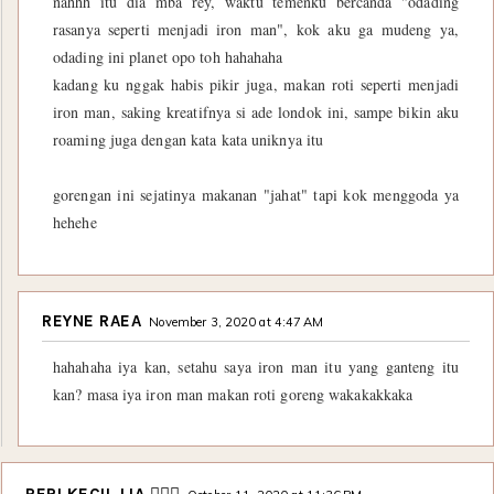
nahhh itu dia mba rey, waktu temenku bercanda "odading
rasanya seperti menjadi iron man", kok aku ga mudeng ya,
odading ini planet opo toh hahahaha
kadang ku nggak habis pikir juga, makan roti seperti menjadi
iron man, saking kreatifnya si ade londok ini, sampe bikin aku
roaming juga dengan kata kata uniknya itu
gorengan ini sejatinya makanan "jahat" tapi kok menggoda ya
hehehe
REYNE RAEA
November 3, 2020 at 4:47 AM
hahahaha iya kan, setahu saya iron man itu yang ganteng itu
kan? masa iya iron man makan roti goreng wakakakkaka