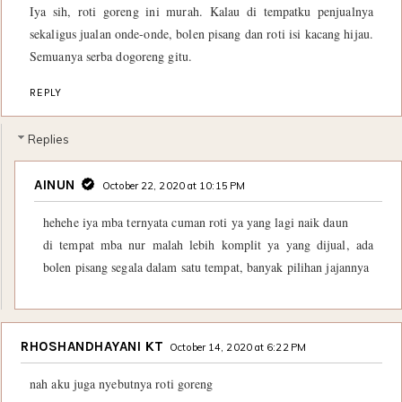
Iya sih, roti goreng ini murah. Kalau di tempatku penjualnya
sekaligus jualan onde-onde, bolen pisang dan roti isi kacang hijau.
Semuanya serba dogoreng gitu.
REPLY
Replies
AINUN
October 22, 2020 at 10:15 PM
hehehe iya mba ternyata cuman roti ya yang lagi naik daun
di tempat mba nur malah lebih komplit ya yang dijual, ada
bolen pisang segala dalam satu tempat, banyak pilihan jajannya
RHOSHANDHAYANI KT
October 14, 2020 at 6:22 PM
nah aku juga nyebutnya roti goreng