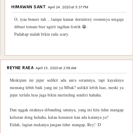
HIMAWAN SANT
April 24, 2020 at 5:37 PM
O, iyaa beneer tuh .. lampu kamar dormitory roommya sengaja
dibuat temam biar ngirit tagihan listrik 😁.
Padahap malah bikin rada scary.
REYNE RAEA
April 15, 2020 at 2:59 AM
Meskipun ini jujur sedikit ada aura seramnya, tapi kayaknya
memang lebih baik yang ini ya Mbak? sedikit lebih luas, meski ya
jujur terlalu luas juga bikin merinding sendiri hahaha.
Dan nggak enaknya dibanding satunya, yang ini kita tidur mangap
keliatan dong hahaha, kalau kemaren kan ada kainnya ya?
Etdah, lagian makanya jangan tidur mangap, Rey! :D