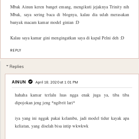
Mbak Ainun keren banget emang, mengikuti jejaknya Trinity nih
Mbak, saya sering baca di blognya, kalau dia udah merasakan
banyak macam kamar model ginian :D
Kalau saya kamar gini mengingatkan saya di kapal Pelni deh :D
REPLY
Replies
AINUN
April 18, 2020 at 1:01 PM
hahaha kamar terlalu luas ngga enak juga ya, tiba tiba
dipojokan jeng jeng *ngibrit lari*
iya yang ini nggak pakai kelambu, jadi model tidur kayak apa
keliatan, yang diselah bisa intip wkwkwk