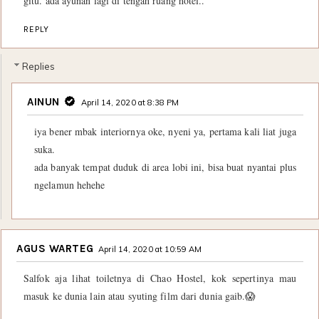
gitu. ada ayunan lagi di tengah ruang hotel..
REPLY
Replies
AINUN
April 14, 2020 at 8:38 PM
iya bener mbak interiornya oke, nyeni ya, pertama kali liat juga
suka.
ada banyak tempat duduk di area lobi ini, bisa buat nyantai plus
ngelamun hehehe
AGUS WARTEG
April 14, 2020 at 10:59 AM
Salfok aja lihat toiletnya di Chao Hostel, kok sepertinya mau
masuk ke dunia lain atau syuting film dari dunia gaib.😱