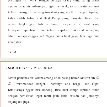
postingan ini "kena" banget! Sebagai orang yang paling males
nyebur kalau air kolamnya dingin menusuk, solusi mesin pemanas
kolam renang ini memang investasi yang worth it banget. Apalagi
kalau sudah bahas soal Heat Pump yang ternyata efisien dan
ramah lingkungan. Jadi kepikiran, dengan effort awal yang
lumayan, tapi bisa bikin kolam terpakai maksimal sepanjang
tahun, kenapa enggak ya? Nggak cuma buat gaya, tapi juga buat
kesehatan.
REPLY
LALA
October 10, 2025 at 6:09 AM
Mesin pemanas air kolam emang udah paling bener Ariston sih 💯
🤩 rekomended banget. Ibaratnya ada harga, ada rupa.
Kualitasnya nggak bisa bohong. Bisa kuat sampe sepuluh tahun
dengan perawatan tepat tentu jauh lebih efisien dan jatohnya
terjangkau juga.