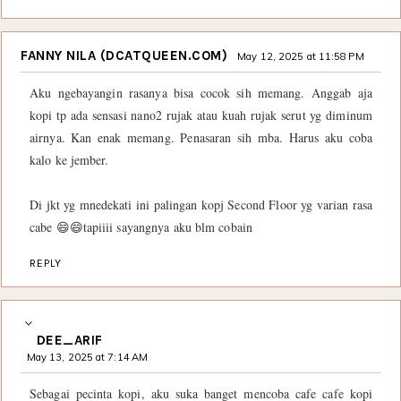
FANNY NILA (DCATQUEEN.COM)
May 12, 2025 at 11:58 PM
Aku ngebayangin rasanya bisa cocok sih memang. Anggab aja
kopi tp ada sensasi nano2 rujak atau kuah rujak serut yg diminum
airnya. Kan enak memang. Penasaran sih mba. Harus aku coba
kalo ke jember.
Di jkt yg mnedekati ini palingan kopj Second Floor yg varian rasa
cabe 😄😄tapiiii sayangnya aku blm cobain
REPLY
DEE_ARIF
May 13, 2025 at 7:14 AM
Sebagai pecinta kopi, aku suka banget mencoba cafe cafe kopi