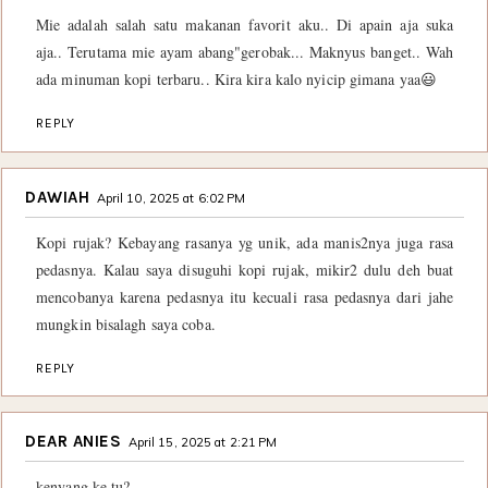
Mie adalah salah satu makanan favorit aku.. Di apain aja suka
aja.. Terutama mie ayam abang"gerobak... Maknyus banget.. Wah
ada minuman kopi terbaru.. Kira kira kalo nyicip gimana yaa😃
REPLY
DAWIAH
April 10, 2025 at 6:02 PM
Kopi rujak? Kebayang rasanya yg unik, ada manis2nya juga rasa
pedasnya. Kalau saya disuguhi kopi rujak, mikir2 dulu deh buat
mencobanya karena pedasnya itu kecuali rasa pedasnya dari jahe
mungkin bisalagh saya coba.
REPLY
DEAR ANIES
April 15, 2025 at 2:21 PM
kenyang ke tu?